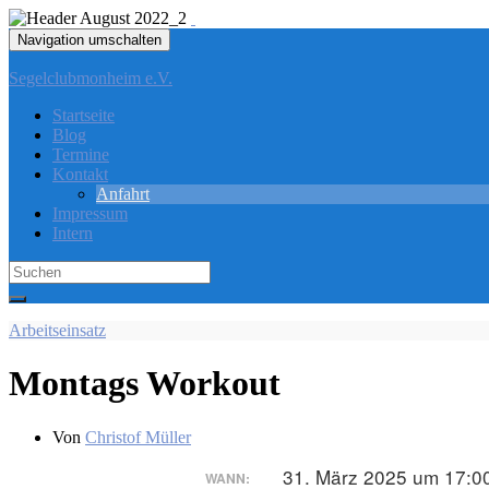
Navigation umschalten
Segelclubmonheim e.V.
Startseite
Blog
Termine
Kontakt
Anfahrt
Impressum
Intern
Search
for:
Arbeitseinsatz
Montags Workout
Von
Christof Müller
31. März 2025 um 17:0
WANN: