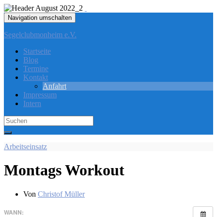
Navigation umschalten
Segelclubmonheim e.V.
Startseite
Blog
Termine
Kontakt
Anfahrt
Impressum
Intern
Search
for:
Arbeitseinsatz
Montags Workout
Von
Christof Müller
WANN: